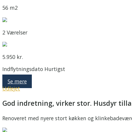
56 m2
2 Værelser
5.950 kr.
Indflytningsdato Hurtigst
Se mere
Udlejet
God indretning, virker stor. Husdyr till
Renoveret med nyere stort køkken og klinkebadevære