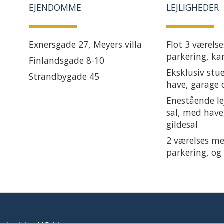
EJENDOMME
LEJLIGHEDER
Exnersgade 27, Meyers villa
Flot 3 værels
parkering, kan
Finlandsgade 8-10
Eksklusiv stu
Strandbygade 45
have, garage 
Enestående le
sal, med have
gildesal
2 værelses m
parkering, og