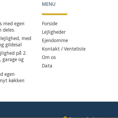
MENU
es med egen
Forside
 deles.
Lejligheder
elejlighed, med
Ejendomme
og gildesal
Kontakt / Venteliste
jlighed på 2.
Om os
, garage og
Data
ed egen
 nyt køkken