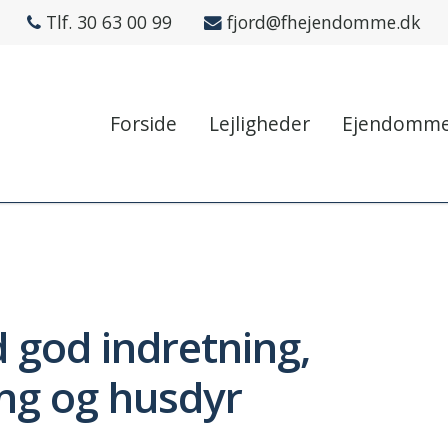
Tlf. 30 63 00 99
fjord@fhejendomme.dk
Forside
Lejligheder
Ejendomm
 god indretning,
ing og husdyr