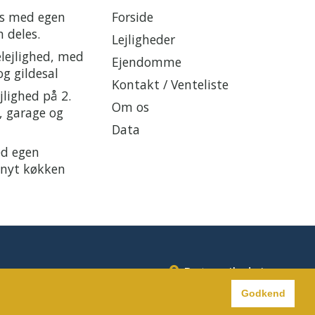
es med egen
Forside
 deles.
Lejligheder
elejlighed, med
Ejendomme
og gildesal
Kontakt / Venteliste
jlighed på 2.
Om os
, garage og
Data
ed egen
 nyt køkken
Rutevejledning
Godkend