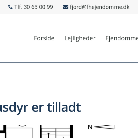
Tlf. 30 63 00 99
fjord@fhejendomme.dk
Forside
Lejligheder
Ejendomm
sdyr er tilladt