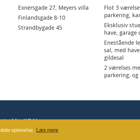
Exnersgade 27, Meyers villa
Flot 3 værels
parkering, kan
Finlandsgade 8-10
Eksklusiv stu
Strandbygade 45
have, garage 
Enestående le
sal, med have
gildesal
2 værelses m
parkering, og
osted by
KOAL
edste oplevelse.
Læs mere