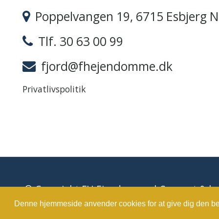
Poppelvangen 19, 6715 Esbjerg N
Tlf. 30 63 00 99
fjord@fhejendomme.dk
Privatlivspolitik
© Copyright FH Ejendomme | Support & h
Denne hjemmeside anvender cookies for at give dig den b