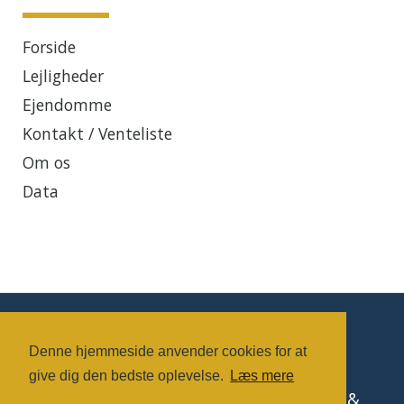
Forside
Lejligheder
Ejendomme
Kontakt / Venteliste
Om os
Data
Rutevejledning
Denne hjemmeside anvender cookies for at
give dig den bedste oplevelse.
Læs mere
© Copyright FH Ejendomme | Support &